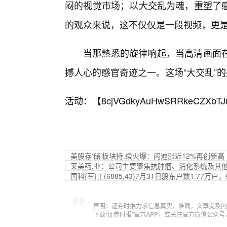
闷的视觉市场；以大交乱为魂，重塑了
的观众来说，这不仅仅是一段视频，更
当那熟悉的旋律响起，当高清画面
撼人心的感官奇迹之一。这场“大交乱”
活动：【
8cjVGdkyAuHwSRRkeCZXbTJ
美股存‘储’板块持.续火爆：闪迪涨近12%再创新高
莱美药,业：公司主要聚焦抗肿瘤、消化系统及其
国科{军}工(6885,43)7月31日股东户数1.77万户
声明：证券时报力求信息真实、准确，文章提及内
下载“证券时报”官方APP，或关注官方微信公众