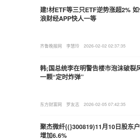
建!材ETF等三只ETF逆势涨超2%
浪财经APP快人一等
齐鲁晚报网
李慧玲
2026-02-02 02:37:35
韩;国总统李在明警告楼市泡沫破裂
一颗“定时炸弹”
东方财富网
罗友志
2026-02-05 07:42:35
聚杰微纤{(}300819)11月10日股
增加6.6%