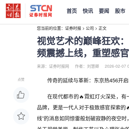
首页
快讯
要闻
股市
您当前的位置：
证券时报
>
公司
>
正文
视觉艺术的巅峰狂欢：
频震撼上线，重塑感官
来源：证券时报网
作者：刘慧卿
2026-02-07 
传奇的延续与革新：东京热456开启
点赞
在现代都市的🔥霓虹灯火深处，有
品牌，更是一代人对于极致感官探索的
线”的消息如同惊雷般划破寂静的夜空时